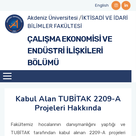
English
Akdeniz Üniversitesi
/
İKTİSADİ VE İDARİ
Hakkımızda
Akademik Personel
Lisans
Ders Programları
Yüksek Lisans
Tezli Yüksek Lisans Formları
Erasmus+ ve Diğer Değişim Programları
Seminerler
BİLİMLER FAKÜLTESİ
ÇALIŞMA EKONOMİSİ VE
Yönetim
İdari Personel
Sınav Programları
Lisansüstü
Doktora
Doktora Formları
Bölüm Koordinatörlüğü
Uluslararası Faaliyetler
ENDÜSTRİ İLİŞKİLERİ
Bölüm Danışma Kurulu
Öğrenci Danışmanları
Lisansüstü Ders Programları
Kariyer Geliştirme
BÖLÜMÜ
Formlar
Lisansüstü Sınav Programları
TDP (Toplumsal Duyarlılık ve Katkı)
Formlar
Diğer Faaliyetler
Kabul Alan TUBİTAK 2209-A
Projeleri Hakkında
Fakültemiz hocalarının danışmanlığını yaptığı ve
TUBİTAK tarafından kabul alınan 2209-A projeleri