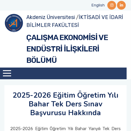
English
Akdeniz Üniversitesi
/
İKTİSADİ VE İDARİ
Hakkımızda
Akademik Personel
Lisans
Ders Programları
Yüksek Lisans
Tezli Yüksek Lisans Formları
Erasmus+ ve Diğer Değişim Programları
Seminerler
BİLİMLER FAKÜLTESİ
ÇALIŞMA EKONOMİSİ VE
Yönetim
İdari Personel
Sınav Programları
Lisansüstü
Doktora
Doktora Formları
Bölüm Koordinatörlüğü
Uluslararası Faaliyetler
ENDÜSTRİ İLİŞKİLERİ
Bölüm Danışma Kurulu
Öğrenci Danışmanları
Lisansüstü Ders Programları
Kariyer Geliştirme
BÖLÜMÜ
Formlar
Lisansüstü Sınav Programları
TDP (Toplumsal Duyarlılık ve Katkı)
Formlar
Diğer Faaliyetler
2025-2026 Eğitim Öğretim Yılı
Bahar Tek Ders Sınav
Başvurusu Hakkında
2025-2026 Eğitim Öğretim Yılı Bahar Yarıyılı Tek Ders